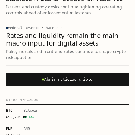
Issuers and custody desks continue tightening operating
controls ahead of enforcement milestones.
Federal Reserve
·
hace 2 h
Rates and liquidity remain the main
macro input for digital assets
Policy signals and front-end rates continue to shape crypto
risk appetite.
Abrir noticias cripto
OTROS MERCADOS
BTC
Bitcoin
€
55,784.00
+0.90%
BNB
BNB