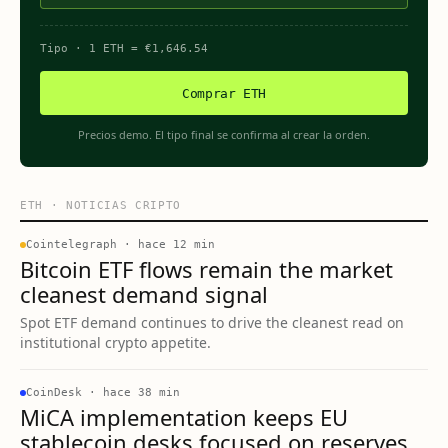
Tipo
· 1
ETH
=
€
1,646.54
Comprar ETH
Precios demo. El tipo final se confirma al crear la orden.
ETH
·
NOTICIAS CRIPTO
Cointelegraph
·
hace 12 min
Bitcoin ETF flows remain the market
cleanest demand signal
Spot ETF demand continues to drive the cleanest read on
institutional crypto appetite.
CoinDesk
·
hace 38 min
MiCA implementation keeps EU
stablecoin desks focused on reserves