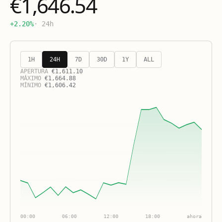
€1,646.54
+2.20%
· 24h
1H
24H
7D
30D
1Y
ALL
APERTURA
€
1,611.10
MÁXIMO
€
1,664.88
MÍNIMO
€
1,606.42
00:00
06:00
12:00
18:00
ahora