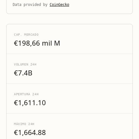
Data provided by
CoinGecko
CAP. MERCADO
€198,66 mil M
VOLUMEN 24H
€7.4B
APERTURA 24H
€1,611.10
MÁXIMO 24H
€1,664.88