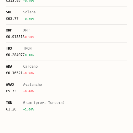
€
513.95
+0.40%
SOL
Solana
€
63.77
+0.50%
XRP
XRP
€
0.915513
-0.90%
TRX
TRON
€
0.284077
+0.10%
ADA
Cardano
€
0.16521
-0.70%
AVAX
Avalanche
€
5.73
-0.40%
TON
Gram (prev. Toncoin)
€
1.20
+1.00%