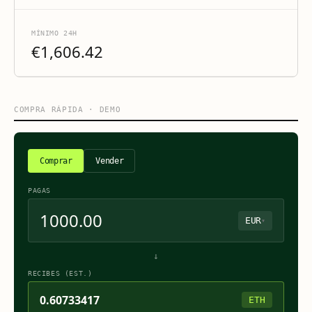
MÍNIMO 24H
€1,606.42
COMPRA RÁPIDA · DEMO
Comprar
Vender
PAGAS
EUR
▾
↓
RECIBES (EST.)
0.60733417
ETH