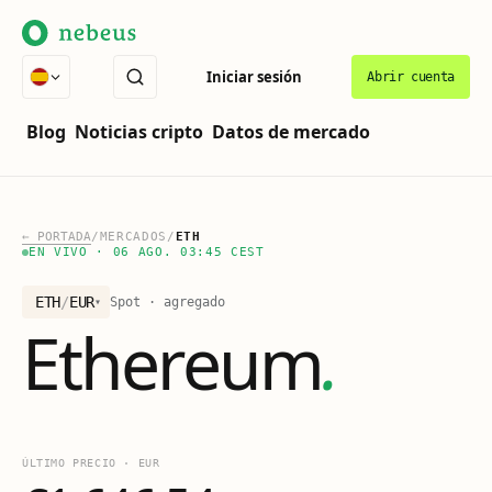
Iniciar sesión
Abrir cuenta
Blog
Noticias cripto
Datos de mercado
←
PORTADA
/
MERCADOS
/
ETH
EN VIVO
·
06 AGO. 03:45 CEST
ETH
/
EUR
Spot · agregado
▾
Ethereum
.
ÚLTIMO PRECIO
·
EUR