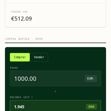
MÍNIMO 24H
€512.09
COMPRA RÁPIDA · DEMO
Comprar
Vender
PAGAS
EUR
▾
↓
RECIBES (EST.)
1.945
BNB