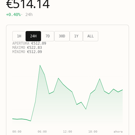
€514.14
+0.40%
· 24h
1H
24H
7D
30D
1Y
ALL
APERTURA
€
512.09
MÁXIMO
€
522.83
MÍNIMO
€
512.09
00:00
06:00
12:00
18:00
ahora