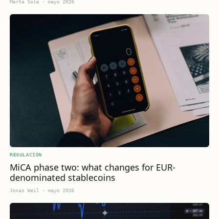
Marta Sole
·
mayo 2026
REGULACIÓN
MiCA phase two: what changes for EUR-
denominated stablecoins
Jonas Weil
·
mayo 2026