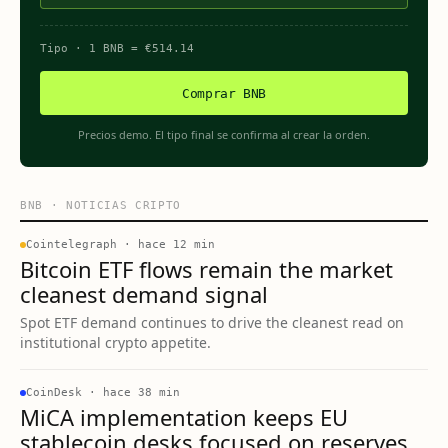
Tipo
· 1
BNB
=
€
514.14
Comprar BNB
Precios demo. El tipo final se confirma al crear la orden.
BNB
·
NOTICIAS CRIPTO
Cointelegraph
·
hace 12 min
Bitcoin ETF flows remain the market
cleanest demand signal
Spot ETF demand continues to drive the cleanest read on
institutional crypto appetite.
CoinDesk
·
hace 38 min
MiCA implementation keeps EU
stablecoin desks focused on reserves