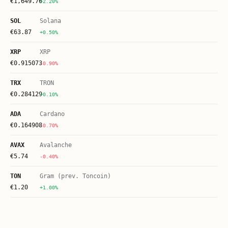
€
1,649.76
+2.20%
SOL
Solana
€
63.87
+0.50%
XRP
XRP
€
0.915073
-0.90%
TRX
TRON
€
0.284129
+0.10%
ADA
Cardano
€
0.164908
-0.70%
AVAX
Avalanche
€
5.74
-0.40%
TON
Gram (prev. Toncoin)
€
1.20
+1.00%