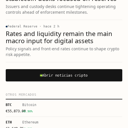
Issuers and custody desks continue tightening operating
controls ahead of enforcement milestones.
Federal Reserve
·
hace 2 h
Rates and liquidity remain the main
macro input for digital assets
Policy signals and front-end rates continue to shape crypto
risk appetite.
Abrir noticias cripto
OTROS MERCADOS
BTC
Bitcoin
€
55,873.00
+0.90%
ETH
Ethereum