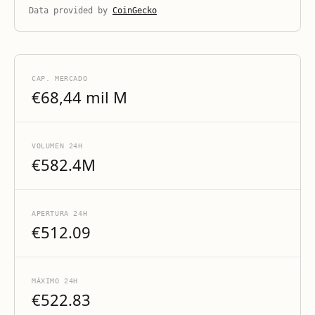
Data provided by
CoinGecko
CAP. MERCADO
€68,44 mil M
VOLUMEN 24H
€582.4M
APERTURA 24H
€512.09
MÁXIMO 24H
€522.83