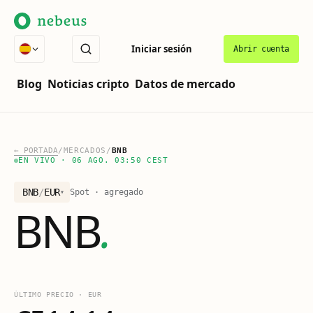
Iniciar sesión
Abrir cuenta
Blog
Noticias cripto
Datos de mercado
←
PORTADA
/
MERCADOS
/
BNB
EN VIVO
·
06 AGO. 03:50 CEST
BNB
/
EUR
Spot · agregado
▾
BNB
.
ÚLTIMO PRECIO
·
EUR